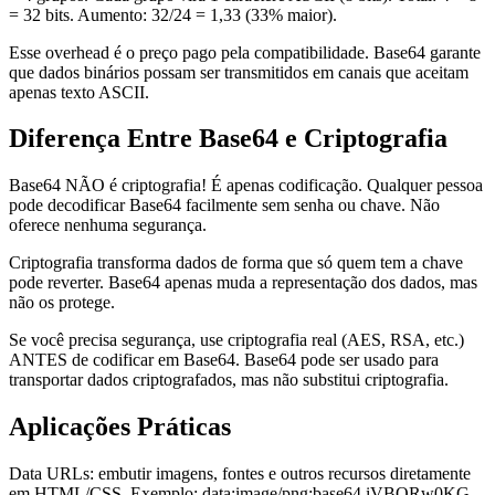
= 32 bits. Aumento: 32/24 = 1,33 (33% maior).
Esse overhead é o preço pago pela compatibilidade. Base64 garante
que dados binários possam ser transmitidos em canais que aceitam
apenas texto ASCII.
Diferença Entre Base64 e Criptografia
Base64 NÃO é criptografia! É apenas codificação. Qualquer pessoa
pode decodificar Base64 facilmente sem senha ou chave. Não
oferece nenhuma segurança.
Criptografia transforma dados de forma que só quem tem a chave
pode reverter. Base64 apenas muda a representação dos dados, mas
não os protege.
Se você precisa segurança, use criptografia real (AES, RSA, etc.)
ANTES de codificar em Base64. Base64 pode ser usado para
transportar dados criptografados, mas não substitui criptografia.
Aplicações Práticas
Data URLs: embutir imagens, fontes e outros recursos diretamente
em HTML/CSS. Exemplo: data:image/png;base64,iVBORw0KG...