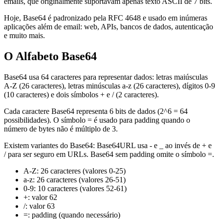
emails, que originalmente suportavam apenas texto ASCII de 7 bits.
Hoje, Base64 é padronizado pela RFC 4648 e usado em inúmeras
aplicações além de email: web, APIs, bancos de dados, autenticação
e muito mais.
O Alfabeto Base64
Base64 usa 64 caracteres para representar dados: letras maiúsculas
A-Z (26 caracteres), letras minúsculas a-z (26 caracteres), dígitos 0-9
(10 caracteres) e dois símbolos + e / (2 caracteres).
Cada caractere Base64 representa 6 bits de dados (2^6 = 64
possibilidades). O símbolo = é usado para padding quando o
número de bytes não é múltiplo de 3.
Existem variantes do Base64: Base64URL usa - e _ ao invés de + e
/ para ser seguro em URLs. Base64 sem padding omite o símbolo =.
A-Z: 26 caracteres (valores 0-25)
a-z: 26 caracteres (valores 26-51)
0-9: 10 caracteres (valores 52-61)
+: valor 62
/: valor 63
=: padding (quando necessário)