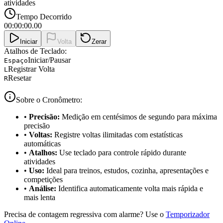
atividades
Tempo Decorrido
00:00:00.00
Iniciar
Volta
Zerar
Atalhos de Teclado:
Iniciar/Pausar
Espaço
Registrar Volta
L
Resetar
R
Sobre o Cronômetro:
•
Precisão:
Medição em centésimos de segundo para máxima
precisão
•
Voltas:
Registre voltas ilimitadas com estatísticas
automáticas
•
Atalhos:
Use teclado para controle rápido durante
atividades
•
Uso:
Ideal para treinos, estudos, cozinha, apresentações e
competições
•
Análise:
Identifica automaticamente volta mais rápida e
mais lenta
Precisa de contagem regressiva com alarme? Use o
Temporizador