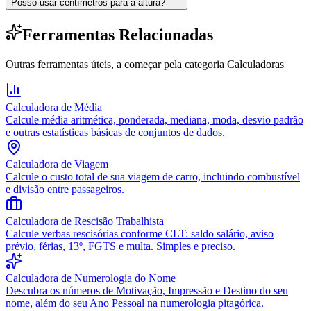
Posso usar centímetros para a altura?
Ferramentas Relacionadas
Outras ferramentas úteis, a começar pela categoria
Calculadoras
Calculadora de Média
Calcule média aritmética, ponderada, mediana, moda, desvio padrão
e outras estatísticas básicas de conjuntos de dados.
Calculadora de Viagem
Calcule o custo total de sua viagem de carro, incluindo combustível
e divisão entre passageiros.
Calculadora de Rescisão Trabalhista
Calcule verbas rescisórias conforme CLT: saldo salário, aviso
prévio, férias, 13º, FGTS e multa. Simples e preciso.
Calculadora de Numerologia do Nome
Descubra os números de Motivação, Impressão e Destino do seu
nome, além do seu Ano Pessoal na numerologia pitagórica.