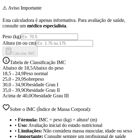
⚠️ Aviso Importante
Esta calculadora é apenas informativa. Para avaliação de saúde,
consulte um
médico especialista
.
Peso (kg)
Altura (m ou cm)
Calcular IMC
Tabela de Classificação IMC
Abaixo de 18,5
Abaixo do peso
18,5 - 24,9
Peso normal
25,0 - 29,9
Sobrepeso
30,0 - 34,9
Obesidade Grau I
35,0 - 39,9
Obesidade Grau II
Acima de 40,0
Obesidade Grau III
Sobre o IMC (Índice de Massa Corporal):
•
Fórmula:
IMC = peso (kg) ÷ altura² (m)
•
Uso:
Avaliação inicial do estado nutricional
•
Limitações:
Não considera massa muscular, idade ou sexo
•
Importante:
Consulte sempre um profissional de saúde