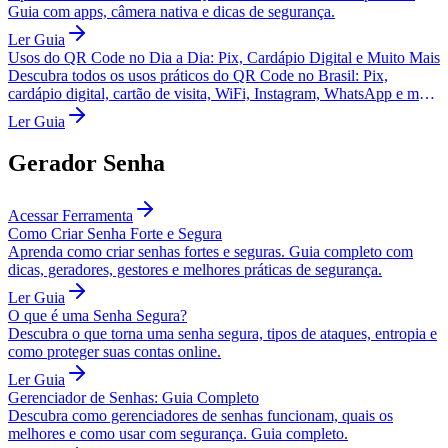
Guia com apps, câmera nativa e dicas de segurança.
Ler Guia
Usos do QR Code no Dia a Dia: Pix, Cardápio Digital e Muito Mais
Descubra todos os usos práticos do QR Code no Brasil: Pix,
cardápio digital, cartão de visita, WiFi, Instagram, WhatsApp e mais.
Guia com exemplos reais.
Ler Guia
Gerador Senha
Acessar Ferramenta
Como Criar Senha Forte e Segura
Aprenda como criar senhas fortes e seguras. Guia completo com
dicas, geradores, gestores e melhores práticas de segurança.
Ler Guia
O que é uma Senha Segura?
Descubra o que torna uma senha segura, tipos de ataques, entropia e
como proteger suas contas online.
Ler Guia
Gerenciador de Senhas: Guia Completo
Descubra como gerenciadores de senhas funcionam, quais os
melhores e como usar com segurança. Guia completo.