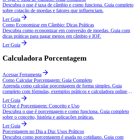
Descubra o que é taxa de câmbio e como funciona. Guia completo
sobre cotação de moedas e fatores que influenciam.
Ler Guia
Como Economizar em Câmbio: Dicas Práticas
Descubra como economizar em conversão de moedas. Guia com
dicas práticas para pagar menos em câmbio e IOF.
Ler Guia
Calculadora Porcentagem
Acessar Ferramenta
Como Calcular Porcentagem: Guia Completo
Aprenda como calcular porcentagem de forma simples. Guia
completo com fórmulas, exemplos práticos e calculadora online
gratuita.
Ler Guia
O Que é Porcentagem: Conceito e Uso
Descubra o que é porcentagem e como funciona. Guia completo
sobre o conceito, história e aplicações práticas.
Ler Guia
Porcentagem no Dia a Dia: Usos Práticos
Descubra como porcentagem é usada no cotidiano. Guia com