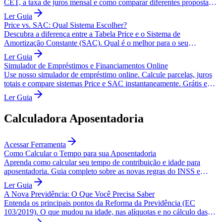
CET, a taxa de juros mensal e como comparar diferentes propostas
bancárias.
Ler Guia
Price vs. SAC: Qual Sistema Escolher?
Descubra a diferença entre a Tabela Price e o Sistema de
Amortização Constante (SAC). Qual é o melhor para o seu
empréstimo ou financiamento?
Ler Guia
Simulador de Empréstimos e Financiamentos Online
Use nosso simulador de empréstimo online. Calcule parcelas, juros
totais e compare sistemas Price e SAC instantaneamente. Grátis e
sem cadastro.
Ler Guia
Calculadora Aposentadoria
Acessar Ferramenta
Como Calcular o Tempo para sua Aposentadoria
Aprenda como calcular seu tempo de contribuição e idade para
aposentadoria. Guia completo sobre as novas regras do INSS e
fatores de cálculo.
Ler Guia
A Nova Previdência: O Que Você Precisa Saber
Entenda os principais pontos da Reforma da Previdência (EC
103/2019). O que mudou na idade, nas alíquotas e no cálculo das
aposentadorias.