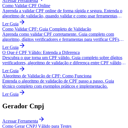
Acessar Ferramenta
Como Validar CPF Online
Aprenda a validar CPF online de forma rápida e segura. Entenda o
algoritmo de validação, quando validar e como usar ferramentas
gratuitas.
Ler Guia
Como Validar CPF: Guia Completo de Validação
Aprenda como validar CPF corretamente. Guia completo com
algoritmo, dígitos verificadores e ferramentas para verificar CPFs
válidos.
Ler Guia
O Que é CPF Válido: Entenda a Diferença
Descubra o que torna um CPF válido. Guia completo sobre dígitos
verificadores, algoritmo de validação e diferença entre CPF válido e
regular.
Ler Guia
Algoritmo de Validação de CPF: Como Funciona
Entenda o algoritmo de validação de CPF passo a passo. Guia
técnico completo com exemplos práticos e implementação.
Ler Guia
Gerador Cnpj
Acessar Ferramenta
Como Gerar CNPJ Válido para Testes