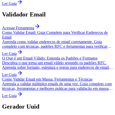
Ler Guia
Validador Email
Acessar Ferramenta
Como Validar Email: Guia Completo para Verificar Endereços de
Email
Aprenda como validar endereços de email corretamente. Guia
completo com técnicas, padrões RFC e ferramentas para verificar
emails válidos.
Ler Guia
O Que é um Email Válido: Entenda os Padrões e Formatos
Descubra o que torna um email válido segundo os padrões RFC.
Aprenda sobre formato, estrutura e regras para endereços de email
corretos.
Ler Guia
Como Validar Email em Massa: Ferramentas e Técnicas
Aprenda a validar múltiplos emails de uma vez. Guia completo com
técnicas, ferramentas e melhores práticas para validação em massa
de endereços de email.
Ler Guia
Gerador Uuid