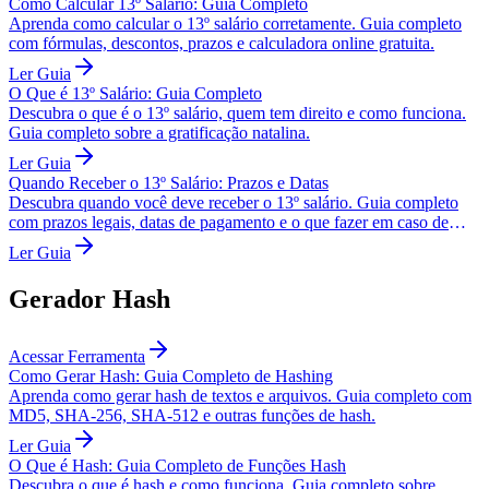
Como Calcular 13º Salário: Guia Completo
Aprenda como calcular o 13º salário corretamente. Guia completo
com fórmulas, descontos, prazos e calculadora online gratuita.
Ler Guia
O Que é 13º Salário: Guia Completo
Descubra o que é o 13º salário, quem tem direito e como funciona.
Guia completo sobre a gratificação natalina.
Ler Guia
Quando Receber o 13º Salário: Prazos e Datas
Descubra quando você deve receber o 13º salário. Guia completo
com prazos legais, datas de pagamento e o que fazer em caso de
atraso.
Ler Guia
Gerador Hash
Acessar Ferramenta
Como Gerar Hash: Guia Completo de Hashing
Aprenda como gerar hash de textos e arquivos. Guia completo com
MD5, SHA-256, SHA-512 e outras funções de hash.
Ler Guia
O Que é Hash: Guia Completo de Funções Hash
Descubra o que é hash e como funciona. Guia completo sobre