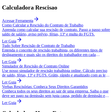
Calculadora Rescisao
Acessar Ferramenta
Como Calcular a Rescisão do Contrato de Trabalho
Aprenda como calcular sua rescisão de contrato. Passo a passo sobre
saldo de salário, aviso prévio, férias, 13º e multa do FGTS.
Ler Guia
Tudo Sobre Rescisão de Contrato de Trabalho
Entenda o conceito de rescisão trabalhista, os diferentes tipos de
desligamento e quais são os direitos do trabalhador em cada
situação.
Ler Guia
Simulador de Rescisão de Contrato Online
Use nosso simulador de rescisão trabalhista online. Cálculo preciso
de saldo, férias, 13º e FGTS. Grátis, rápido e atualizado com as leis
da CLT.
Ler Guia
Verbas Rescisórias: Conheça Seus Direitos Garantidos
Conheça todos os seus direitos ao sair de uma empresa. Saiba o que
deve ser pago na demissão sem justa causa, pedido de demissão e
outros tipos.
Ler Guia