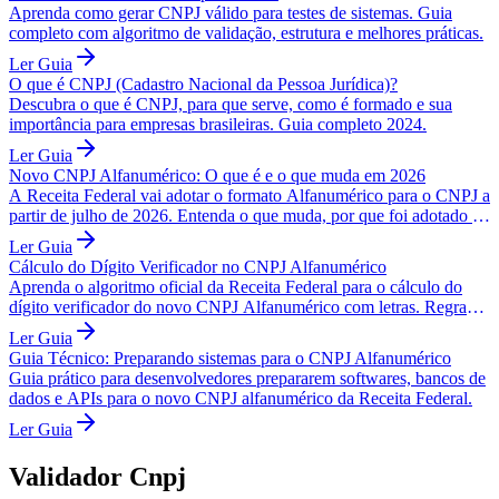
Aprenda como gerar CNPJ válido para testes de sistemas. Guia
completo com algoritmo de validação, estrutura e melhores práticas.
Ler Guia
O que é CNPJ (Cadastro Nacional da Pessoa Jurídica)?
Descubra o que é CNPJ, para que serve, como é formado e sua
importância para empresas brasileiras. Guia completo 2024.
Ler Guia
Novo CNPJ Alfanumérico: O que é e o que muda em 2026
A Receita Federal vai adotar o formato Alfanumérico para o CNPJ a
partir de julho de 2026. Entenda o que muda, por que foi adotado e
como vai funcionar na prática.
Ler Guia
Cálculo do Dígito Verificador no CNPJ Alfanumérico
Aprenda o algoritmo oficial da Receita Federal para o cálculo do
dígito verificador do novo CNPJ Alfanumérico com letras. Regras e
exemplos práticos.
Ler Guia
Guia Técnico: Preparando sistemas para o CNPJ Alfanumérico
Guia prático para desenvolvedores prepararem softwares, bancos de
dados e APIs para o novo CNPJ alfanumérico da Receita Federal.
Ler Guia
Validador Cnpj