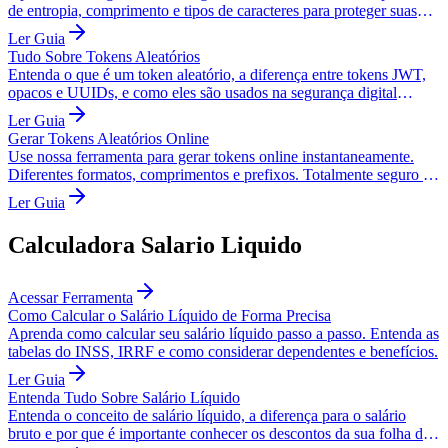
de entropia, comprimento e tipos de caracteres para proteger suas
aplicações.
Ler Guia
Tudo Sobre Tokens Aleatórios
Entenda o que é um token aleatório, a diferença entre tokens JWT,
opacos e UUIDs, e como eles são usados na segurança digital
moderna.
Ler Guia
Gerar Tokens Aleatórios Online
Use nossa ferramenta para gerar tokens online instantaneamente.
Diferentes formatos, comprimentos e prefixos. Totalmente seguro e
gratuito.
Ler Guia
Calculadora Salario Liquido
Acessar Ferramenta
Como Calcular o Salário Líquido de Forma Precisa
Aprenda como calcular seu salário líquido passo a passo. Entenda as
tabelas do INSS, IRRF e como considerar dependentes e benefícios.
Ler Guia
Entenda Tudo Sobre Salário Líquido
Entenda o conceito de salário líquido, a diferença para o salário
bruto e por que é importante conhecer os descontos da sua folha de