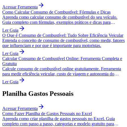
Acessar Ferramenta
Como Calcular Consumo de Combustível: Fórmulas e Dicas
Aprenda como calcular consumo de combustível do seu veículo.
Guia completo com fórmulas, exemplos práticos e dicas para
economizar gasolina.
Ler Guia
O Que é Consumo de Combustível: Tudo Sobre Eficiência Veicular
Entenda o conceito de consumo de combustível, como medir, fatores
que influenciam e por que é importante para motoristas.
Ler Guia
Calcular Consumo de Combustível Online: Ferramenta Completa e
Gratuita
Calcule consumo de combustível online gratuitamente. Ferramenta
para medir eficiência veicular, custo de viagem e autonomia do
carro.
Ler Guia
Planilha Gastos Pessoais
Acessar Ferramenta
Como Fazer Planilha de Gastos Pessoais no Excel
Aprenda como criar planilha de gastos pessoais no Excel. Guia
completo com passo a passo, categorias e modelo gratuito para