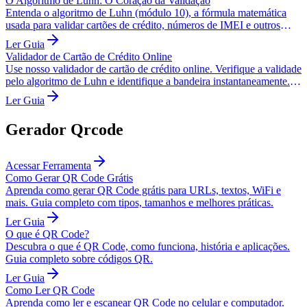
O Algoritmo de Luhn: O Coração da Validação
Entenda o algoritmo de Luhn (módulo 10), a fórmula matemática
usada para validar cartões de crédito, números de IMEI e outros
documentos.
Ler Guia
Validador de Cartão de Crédito Online
Use nosso validador de cartão de crédito online. Verifique a validade
pelo algoritmo de Luhn e identifique a bandeira instantaneamente.
Seguro e privado.
Ler Guia
Gerador Qrcode
Acessar Ferramenta
Como Gerar QR Code Grátis
Aprenda como gerar QR Code grátis para URLs, textos, WiFi e
mais. Guia completo com tipos, tamanhos e melhores práticas.
Ler Guia
O que é QR Code?
Descubra o que é QR Code, como funciona, história e aplicações.
Guia completo sobre códigos QR.
Ler Guia
Como Ler QR Code
Aprenda como ler e escanear QR Code no celular e computador.