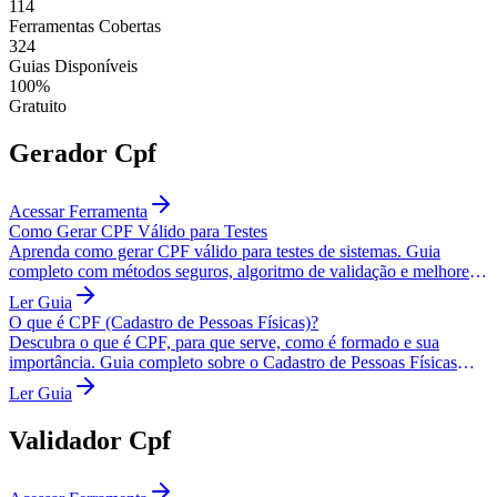
114
Ferramentas Cobertas
324
Guias Disponíveis
100%
Gratuito
Gerador Cpf
Acessar Ferramenta
Como Gerar CPF Válido para Testes
Aprenda como gerar CPF válido para testes de sistemas. Guia
completo com métodos seguros, algoritmo de validação e melhores
práticas para desenvolvimento.
Ler Guia
O que é CPF (Cadastro de Pessoas Físicas)?
Descubra o que é CPF, para que serve, como é formado e sua
importância. Guia completo sobre o Cadastro de Pessoas Físicas
brasileiro.
Ler Guia
Validador Cpf