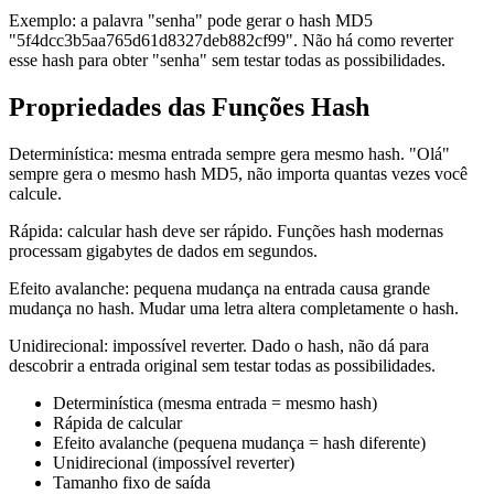
Exemplo: a palavra "senha" pode gerar o hash MD5
"5f4dcc3b5aa765d61d8327deb882cf99". Não há como reverter
esse hash para obter "senha" sem testar todas as possibilidades.
Propriedades das Funções Hash
Determinística: mesma entrada sempre gera mesmo hash. "Olá"
sempre gera o mesmo hash MD5, não importa quantas vezes você
calcule.
Rápida: calcular hash deve ser rápido. Funções hash modernas
processam gigabytes de dados em segundos.
Efeito avalanche: pequena mudança na entrada causa grande
mudança no hash. Mudar uma letra altera completamente o hash.
Unidirecional: impossível reverter. Dado o hash, não dá para
descobrir a entrada original sem testar todas as possibilidades.
Determinística (mesma entrada = mesmo hash)
Rápida de calcular
Efeito avalanche (pequena mudança = hash diferente)
Unidirecional (impossível reverter)
Tamanho fixo de saída