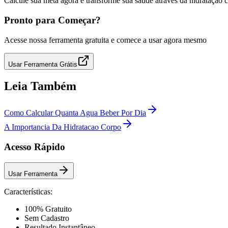
Calcule sua meta agora e transforme sua saúde através da hidratação c
Pronto para Começar?
Acesse nossa ferramenta gratuita e comece a usar agora mesmo
Usar Ferramenta Grátis
Leia Também
Como Calcular Quanta Agua Beber Por Dia
A Importancia Da Hidratacao Corpo
Acesso Rápido
Usar Ferramenta
Características:
100% Gratuito
Sem Cadastro
Resultado Instantâneo