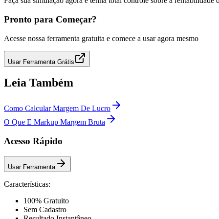
Faça sua simulação agora e tenha total controle sobre a rentabilidade 
Pronto para Começar?
Acesse nossa ferramenta gratuita e comece a usar agora mesmo
Usar Ferramenta Grátis
Leia Também
Como Calcular Margem De Lucro
O Que E Markup Margem Bruta
Acesso Rápido
Usar Ferramenta
Características:
100% Gratuito
Sem Cadastro
Resultado Instantâneo