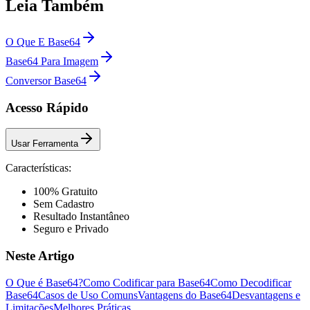
Leia Também
O Que E Base64
Base64 Para Imagem
Conversor Base64
Acesso Rápido
Usar Ferramenta
Características:
100% Gratuito
Sem Cadastro
Resultado Instantâneo
Seguro e Privado
Neste Artigo
O Que é Base64?
Como Codificar para Base64
Como Decodificar
Base64
Casos de Uso Comuns
Vantagens do Base64
Desvantagens e
Limitações
Melhores Práticas