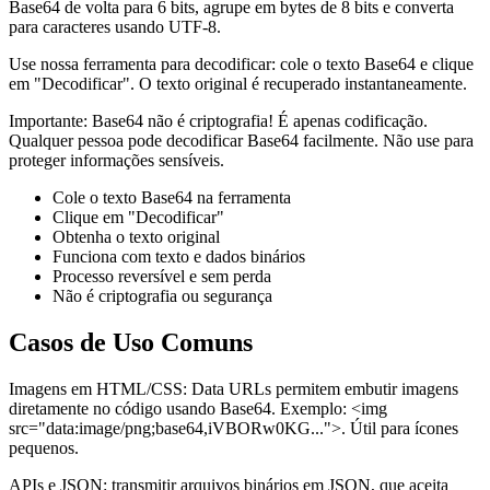
Base64 de volta para 6 bits, agrupe em bytes de 8 bits e converta
para caracteres usando UTF-8.
Use nossa ferramenta para decodificar: cole o texto Base64 e clique
em "Decodificar". O texto original é recuperado instantaneamente.
Importante: Base64 não é criptografia! É apenas codificação.
Qualquer pessoa pode decodificar Base64 facilmente. Não use para
proteger informações sensíveis.
Cole o texto Base64 na ferramenta
Clique em "Decodificar"
Obtenha o texto original
Funciona com texto e dados binários
Processo reversível e sem perda
Não é criptografia ou segurança
Casos de Uso Comuns
Imagens em HTML/CSS: Data URLs permitem embutir imagens
diretamente no código usando Base64. Exemplo: <img
src="data:image/png;base64,iVBORw0KG...">. Útil para ícones
pequenos.
APIs e JSON: transmitir arquivos binários em JSON, que aceita