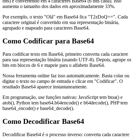
bits) e convertendo em 4 caracteres Base64 (6 bits cada). Isso
aumenta o tamanho dos dados em aproximadamente 33%.
Por exemplo, o texto "Olá" em Base64 fica "T2zDoQ==". Cada
caractere original é convertido em sua representação binária,
agrupado e mapeado para caracteres Base64.
Como Codificar para Base64
Para codificar texto em Base64, primeiro converta cada caractere
para sua representação binária (usando UTF-8). Depois, agrupe os
bits em blocos de 6 e mapeie para o alfabeto Base64.
Nossa ferramenta online faz isso automaticamente. Basta colar ou
digitar o texto no campo de entrada e clicar em "Codificar". O
resultado Base64 aparece instantaneamente.
Em programação, use funções nativas: JavaScript tem btoa() e
atob(), Python tem base64.b64encode() e b64decode(), PHP tem
base64_encode() e base64_decode().
Como Decodificar Base64
Decodificar Base64 é o processo inverso: converta cada caractere