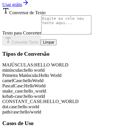
Usar grátis
Conversor de Texto
Texto para Converter
Converter Texto
Limpar
Tipos de Conversão
MAIÚSCULAS
:
HELLO WORLD
minúsculas
:
hello world
Primeira Maiúscula
:
Hello World
camelCase
:
helloWorld
PascalCase
:
HelloWorld
snake_case
:
hello_world
kebab-case
:
hello-world
CONSTANT_CASE
:
HELLO_WORLD
dot.case
:
hello.world
path/case
:
hello/world
Casos de Uso