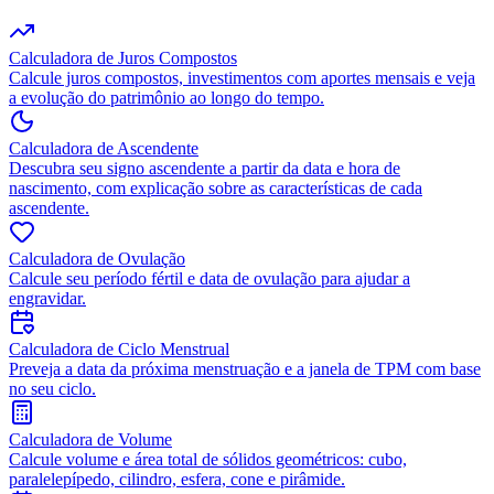
Calculadora de Juros Compostos
Calcule juros compostos, investimentos com aportes mensais e veja
a evolução do patrimônio ao longo do tempo.
Calculadora de Ascendente
Descubra seu signo ascendente a partir da data e hora de
nascimento, com explicação sobre as características de cada
ascendente.
Calculadora de Ovulação
Calcule seu período fértil e data de ovulação para ajudar a
engravidar.
Calculadora de Ciclo Menstrual
Preveja a data da próxima menstruação e a janela de TPM com base
no seu ciclo.
Calculadora de Volume
Calcule volume e área total de sólidos geométricos: cubo,
paralelepípedo, cilindro, esfera, cone e pirâmide.